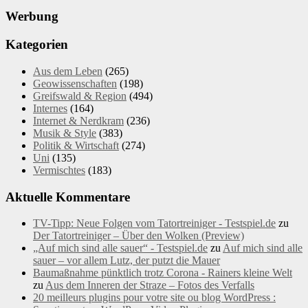
Werbung
Kategorien
Aus dem Leben
(265)
Geowissenschaften
(198)
Greifswald & Region
(494)
Internes
(164)
Internet & Nerdkram
(236)
Musik & Style
(383)
Politik & Wirtschaft
(274)
Uni
(135)
Vermischtes
(183)
Aktuelle Kommentare
TV-Tipp: Neue Folgen vom Tatortreiniger - Testspiel.de
zu
Der Tatortreiniger – Über den Wolken (Preview)
„Auf mich sind alle sauer“ - Testspiel.de
zu
Auf mich sind alle
sauer – vor allem Lutz, der putzt die Mauer
Baumaßnahme pünktlich trotz Corona - Rainers kleine Welt
zu
Aus dem Inneren der Straze – Fotos des Verfalls
20 meilleurs plugins pour votre site ou blog WordPress :