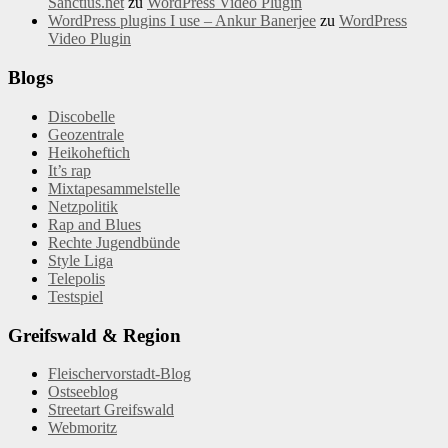
Sanctius.net
zu
WordPress Video Plugin
WordPress plugins I use – Ankur Banerjee
zu
WordPress
Video Plugin
Blogs
Discobelle
Geozentrale
Heikoheftich
It’s rap
Mixtapesammelstelle
Netzpolitik
Rap and Blues
Rechte Jugendbünde
Style Liga
Telepolis
Testspiel
Greifswald & Region
Fleischervorstadt-Blog
Ostseeblog
Streetart Greifswald
Webmoritz