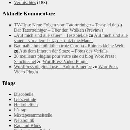
Vermischtes
(183)
Aktuelle Kommentare
TV-Tipp: Neue Folgen vom Tatortreiniger - Testspiel.de
zu
Der Tatortreiniger – Über den Wolken (Preview)
„Auf mich sind alle sauer“ - Testspiel.de
zu
Auf mich sind alle
sauer – vor allem Lutz, der putzt die Mauer
Baumaßnahme pünktlich trotz Corona - Rainers kleine Welt
zu
Aus dem Inneren der Straze – Fotos des Verfalls
20 meilleurs plugins pour votre site ou blog WordPress :
Sanctius.net
zu
WordPress Video Plugin
WordPress plugins I use – Ankur Banerjee
zu
WordPress
Video Plugin
Blogs
Discobelle
Geozentrale
Heikoheftich
It’s rap
Mixtapesammelstelle
Netzpolitik
Rap and Blues