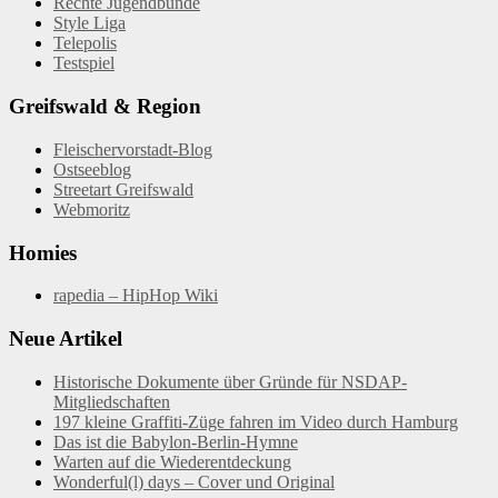
Rechte Jugendbünde
Style Liga
Telepolis
Testspiel
Greifswald & Region
Fleischervorstadt-Blog
Ostseeblog
Streetart Greifswald
Webmoritz
Homies
rapedia – HipHop Wiki
Neue Artikel
Historische Dokumente über Gründe für NSDAP-
Mitgliedschaften
197 kleine Graffiti-Züge fahren im Video durch Hamburg
Das ist die Babylon-Berlin-Hymne
Warten auf die Wiederentdeckung
Wonderful(l) days – Cover und Original