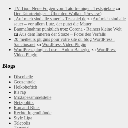
TV-Tipp: Neue Folgen vom Tatortreiniger - Testspiel.de
zu
Der Tatortreiniger – Über den Wolken (Preview)
„Auf mich sind alle sauer“ - Testspiel.de
zu
Auf mich sind alle
sauer – vor allem Lutz, der putzt die Mauer
Baumaßnahme pünktlich trotz Corona - Rainers kleine Welt
zu
Aus dem Inneren der Straze – Fotos des Verfalls
20 meilleurs plugins pour votre site ou blog WordPress :
Sanctius.net
zu
WordPress Video Plugin
WordPress plugins I use – Ankur Banerjee
zu
WordPress
Video Plugin
Blogs
Discobelle
Geozentrale
Heikoheftich
It’s rap
Mixtapesammelstelle
Netzpolitik
Rap and Blues
Rechte Jugendbünde
Style Liga
Telepolis