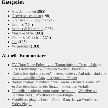
Kategorien
Aus dem Leben
(265)
Geowissenschaften
(198)
Greifswald & Region
(494)
Internes
(164)
Internet & Nerdkram
(236)
Musik & Style
(383)
Politik & Wirtschaft
(274)
Uni
(135)
Vermischtes
(183)
Aktuelle Kommentare
TV-Tipp: Neue Folgen vom Tatortreiniger - Testspiel.de
zu
Der Tatortreiniger – Über den Wolken (Preview)
„Auf mich sind alle sauer“ - Testspiel.de
zu
Auf mich sind alle
sauer – vor allem Lutz, der putzt die Mauer
Baumaßnahme pünktlich trotz Corona - Rainers kleine Welt
zu
Aus dem Inneren der Straze – Fotos des Verfalls
20 meilleurs plugins pour votre site ou blog WordPress :
Sanctius.net
zu
WordPress Video Plugin
WordPress plugins I use – Ankur Banerjee
zu
WordPress
Video Plugin