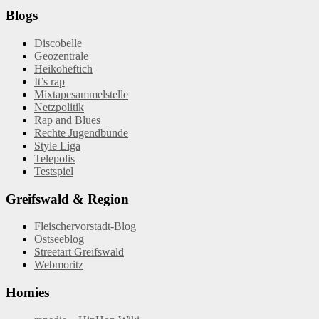
Blogs
Discobelle
Geozentrale
Heikoheftich
It’s rap
Mixtapesammelstelle
Netzpolitik
Rap and Blues
Rechte Jugendbünde
Style Liga
Telepolis
Testspiel
Greifswald & Region
Fleischervorstadt-Blog
Ostseeblog
Streetart Greifswald
Webmoritz
Homies