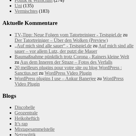
Politik & Wirtschaft
(274)
Uni
(135)
Vermischtes
(183)
Aktuelle Kommentare
TV-Tipp: Neue Folgen vom Tatortreiniger - Testspiel.de
zu
Der Tatortreiniger – Über den Wolken (Preview)
„Auf mich sind alle sauer“ - Testspiel.de
zu
Auf mich sind alle
sauer – vor allem Lutz, der putzt die Mauer
Baumaßnahme pünktlich trotz Corona - Rainers kleine Welt
zu
Aus dem Inneren der Straze – Fotos des Verfalls
20 meilleurs plugins pour votre site ou blog WordPress :
Sanctius.net
zu
WordPress Video Plugin
WordPress plugins I use – Ankur Banerjee
zu
WordPress
Video Plugin
Blogs
Discobelle
Geozentrale
Heikoheftich
It’s rap
Mixtapesammelstelle
Netzpolitik