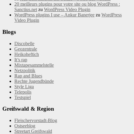
20 meilleurs plugins pour votre site ou blog WordPress :
Sanctius.net
zu
WordPress Video Plugin
WordPress plugins I use – Ankur Banerjee
zu
WordPress
Video Plugin
Blogs
Discobelle
Geozentrale
Heikoheftich
It’s rap
Mixtapesammelstelle
Netzpolitik
Rap and Blues
Rechte Jugendbünde
Style Liga
Telepolis
Testspiel
Greifswald & Region
Fleischervorstadt-Blog
Ostseeblog
Streetart Greifswald