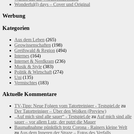
Wonderful(l) days – Cover und Original
Werbung
Kategorien
Aus dem Leben
(265)
Geowissenschaften
(198)
Greifswald & Region
(494)
Internes
(164)
Internet & Nerdkram
(236)
Musik & Style
(383)
Politik & Wirtschaft
(274)
Uni
(135)
Vermischtes
(183)
Aktuelle Kommentare
TV-Tipp: Neue Folgen vom Tatortreiniger - Testspiel.de
zu
Der Tatortreiniger – Über den Wolken (Preview)
„Auf mich sind alle sauer“ - Testspiel.de
zu
Auf mich sind alle
sauer – vor allem Lutz, der putzt die Mauer
Baumaßnahme pünktlich trotz Corona - Rainers kleine Welt
zu
Aus dem Inneren der Straze – Fotos des Verfalls