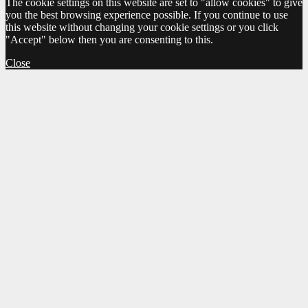
The cookie settings on this website are set to "allow cookies" to give
you the best browsing experience possible. If you continue to use
this website without changing your cookie settings or you click
"Accept" below then you are consenting to this.
Close