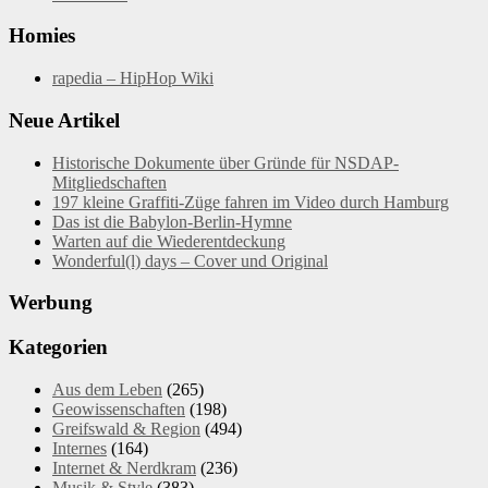
Homies
rapedia – HipHop Wiki
Neue Artikel
Historische Dokumente über Gründe für NSDAP-
Mitgliedschaften
197 kleine Graffiti-Züge fahren im Video durch Hamburg
Das ist die Babylon-Berlin-Hymne
Warten auf die Wiederentdeckung
Wonderful(l) days – Cover und Original
Werbung
Kategorien
Aus dem Leben
(265)
Geowissenschaften
(198)
Greifswald & Region
(494)
Internes
(164)
Internet & Nerdkram
(236)
Musik & Style
(383)