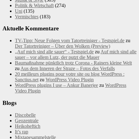
Politik & Wirtschaft
(274)
Uni
(135)
Vermischtes
(183)
Aktuelle Kommentare
TV-Tipp: Neue Folgen vom Tatortreiniger - Testspiel.de
zu
Der Tatortreiniger – Über den Wolken (Preview)
„Auf mich sind alle sauer“ - Testspiel.de
zu
Auf mich sind alle
sauer – vor allem Lutz, der putzt die Mauer
Baumaßnahme pünktlich trotz Corona - Rainers kleine Welt
zu
Aus dem Inneren der Straze – Fotos des Verfalls
20 meilleurs plugins pour votre site ou blog WordPress :
Sanctius.net
zu
WordPress Video Plugin
WordPress plugins I use – Ankur Banerjee
zu
WordPress
Video Plugin
Blogs
Discobelle
Geozentrale
Heikoheftich
It’s rap
Mixtapesammelstelle