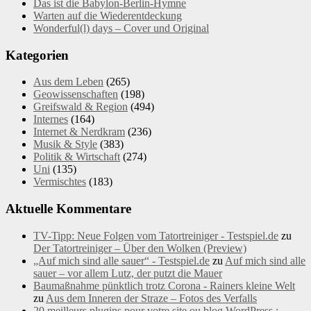
Das ist die Babylon-Berlin-Hymne
Warten auf die Wiederentdeckung
Wonderful(l) days – Cover und Original
Kategorien
Aus dem Leben
(265)
Geowissenschaften
(198)
Greifswald & Region
(494)
Internes
(164)
Internet & Nerdkram
(236)
Musik & Style
(383)
Politik & Wirtschaft
(274)
Uni
(135)
Vermischtes
(183)
Aktuelle Kommentare
TV-Tipp: Neue Folgen vom Tatortreiniger - Testspiel.de
zu
Der Tatortreiniger – Über den Wolken (Preview)
„Auf mich sind alle sauer“ - Testspiel.de
zu
Auf mich sind alle
sauer – vor allem Lutz, der putzt die Mauer
Baumaßnahme pünktlich trotz Corona - Rainers kleine Welt
zu
Aus dem Inneren der Straze – Fotos des Verfalls
20 meilleurs plugins pour votre site ou blog WordPress :