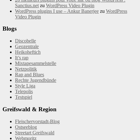
Sanctius.net
zu
WordPress Video Plugin
WordPress plugins I use – Ankur Banerjee
zu
WordPress
Video Plugin
Blogs
Discobelle
Geozentrale
Heikoheftich
It’s rap
Mixtapesammelstelle
Netzpolitik
Rap and Blues
Rechte Jugendbünde
Style Liga
Telepolis
Testspiel
Greifswald & Region
Fleischervorstadt-Blog
Ostseeblog
Streetart Greifswald
Webmoritz