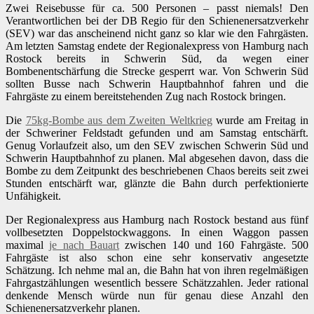
Zwei Reisebusse für ca. 500 Personen – passt niemals! Den
Verantwortlichen bei der DB Regio für den Schienenersatzverkehr
(SEV) war das anscheinend nicht ganz so klar wie den Fahrgästen.
Am letzten Samstag endete der Regionalexpress von Hamburg nach
Rostock bereits in Schwerin Süd, da wegen einer
Bombenentschärfung die Strecke gesperrt war. Von Schwerin Süd
sollten Busse nach Schwerin Hauptbahnhof fahren und die
Fahrgäste zu einem bereitstehenden Zug nach Rostock bringen.
Die
75kg-Bombe aus dem Zweiten Weltkrieg
wurde am Freitag in
der Schweriner Feldstadt gefunden und am Samstag entschärft.
Genug Vorlaufzeit also, um den SEV zwischen Schwerin Süd und
Schwerin Hauptbahnhof zu planen. Mal abgesehen davon, dass die
Bombe zu dem Zeitpunkt des beschriebenen Chaos bereits seit zwei
Stunden entschärft war, glänzte die Bahn durch perfektionierte
Unfähigkeit.
Der Regionalexpress aus Hamburg nach Rostock bestand aus fünf
vollbesetzten Doppelstockwaggons. In einen Waggon passen
maximal
je nach Bauart
zwischen 140 und 160 Fahrgäste. 500
Fahrgäste ist also schon eine sehr konservativ angesetzte
Schätzung. Ich nehme mal an, die Bahn hat von ihren regelmäßigen
Fahrgastzählungen wesentlich bessere Schätzzahlen. Jeder rational
denkende Mensch würde nun für genau diese Anzahl den
Schienenersatzverkehr planen.