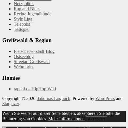
Netzpolitik
Rap and Blues
Rechte Jugendbünde
Style Liga
Telepolis
Testspiel
Greifswald & Region
Fleischervorstadt-Blog
Ostseeblog
Streetart Greifswald
Webmoritz
Homies
rapedia – HipHop Wiki
Copyright © 2026
daburnas Logbuch
. Powered by
WordPress
and
Stargazer
.
Wenn Sie weiter auf dieser Seite bleiben, akzeptieren Sie bitte die
Benutzung von Cookies.
Mehr Informationen
Akzeptiert