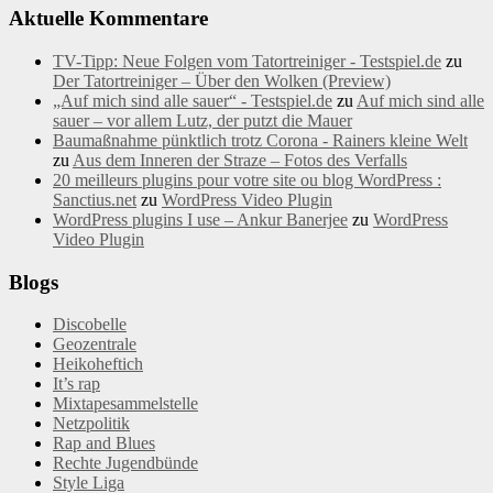
Aktuelle Kommentare
TV-Tipp: Neue Folgen vom Tatortreiniger - Testspiel.de
zu
Der Tatortreiniger – Über den Wolken (Preview)
„Auf mich sind alle sauer“ - Testspiel.de
zu
Auf mich sind alle
sauer – vor allem Lutz, der putzt die Mauer
Baumaßnahme pünktlich trotz Corona - Rainers kleine Welt
zu
Aus dem Inneren der Straze – Fotos des Verfalls
20 meilleurs plugins pour votre site ou blog WordPress :
Sanctius.net
zu
WordPress Video Plugin
WordPress plugins I use – Ankur Banerjee
zu
WordPress
Video Plugin
Blogs
Discobelle
Geozentrale
Heikoheftich
It’s rap
Mixtapesammelstelle
Netzpolitik
Rap and Blues
Rechte Jugendbünde
Style Liga