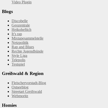
Video Plugin
Blogs
Discobelle
Geozentrale
Heikoheftich
It’s rap
Mixtapesammelstelle
Netzpolitik
Rap and Blues
Rechte Jugendbünde
Style Liga
Telepolis
Testspiel
Greifswald & Region
Fleischervorstadt-Blog
Ostseeblog
Streetart Greifswald
Webmoritz
Homies