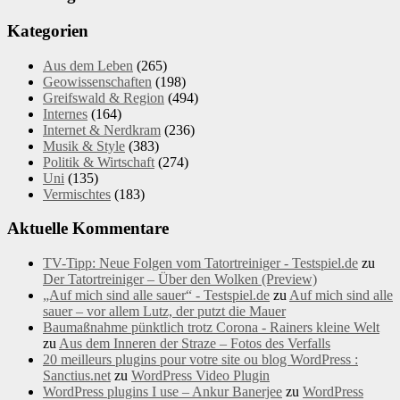
Kategorien
Aus dem Leben
(265)
Geowissenschaften
(198)
Greifswald & Region
(494)
Internes
(164)
Internet & Nerdkram
(236)
Musik & Style
(383)
Politik & Wirtschaft
(274)
Uni
(135)
Vermischtes
(183)
Aktuelle Kommentare
TV-Tipp: Neue Folgen vom Tatortreiniger - Testspiel.de
zu
Der Tatortreiniger – Über den Wolken (Preview)
„Auf mich sind alle sauer“ - Testspiel.de
zu
Auf mich sind alle
sauer – vor allem Lutz, der putzt die Mauer
Baumaßnahme pünktlich trotz Corona - Rainers kleine Welt
zu
Aus dem Inneren der Straze – Fotos des Verfalls
20 meilleurs plugins pour votre site ou blog WordPress :
Sanctius.net
zu
WordPress Video Plugin
WordPress plugins I use – Ankur Banerjee
zu
WordPress