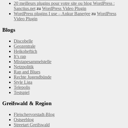
20 meilleurs plugins pour votre site ou blog WordPress :
Sanctius.net
zu
WordPress Video Plugin
WordPress plugins I use – Ankur Banerjee
zu
WordPress
Video Plugin
Blogs
Discobelle
Geozentrale
Heikoheftich
It’s rap
Mixtapesammelstelle
Netzpolitik
Rap and Blues
Rechte Jugendbünde
Style Liga
Telepolis
Testspiel
Greifswald & Region
Fleischervorstadt-Blog
Ostseeblog
Streetart Greifswald