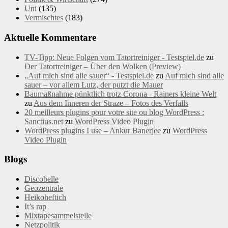
Uni
(135)
Vermischtes
(183)
Aktuelle Kommentare
TV-Tipp: Neue Folgen vom Tatortreiniger - Testspiel.de
zu
Der Tatortreiniger – Über den Wolken (Preview)
„Auf mich sind alle sauer“ - Testspiel.de
zu
Auf mich sind alle
sauer – vor allem Lutz, der putzt die Mauer
Baumaßnahme pünktlich trotz Corona - Rainers kleine Welt
zu
Aus dem Inneren der Straze – Fotos des Verfalls
20 meilleurs plugins pour votre site ou blog WordPress :
Sanctius.net
zu
WordPress Video Plugin
WordPress plugins I use – Ankur Banerjee
zu
WordPress
Video Plugin
Blogs
Discobelle
Geozentrale
Heikoheftich
It’s rap
Mixtapesammelstelle
Netzpolitik