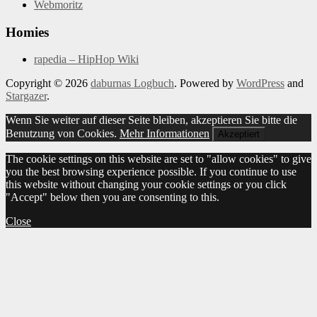
Webmoritz
Homies
rapedia – HipHop Wiki
Copyright © 2026
daburnas Logbuch
. Powered by
WordPress
and
Stargazer
.
Wenn Sie weiter auf dieser Seite bleiben, akzeptieren Sie bitte die
Benutzung von Cookies.
Mehr Informationen
Akzeptiert
The cookie settings on this website are set to "allow cookies" to give
you the best browsing experience possible. If you continue to use
this website without changing your cookie settings or you click
"Accept" below then you are consenting to this.
Close