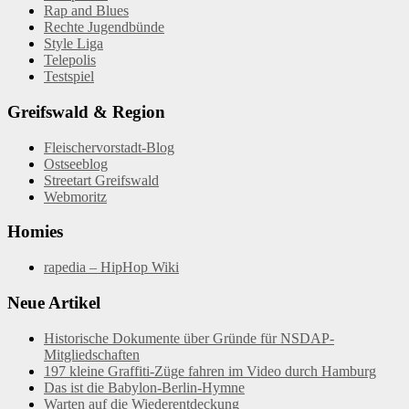
Rap and Blues
Rechte Jugendbünde
Style Liga
Telepolis
Testspiel
Greifswald & Region
Fleischervorstadt-Blog
Ostseeblog
Streetart Greifswald
Webmoritz
Homies
rapedia – HipHop Wiki
Neue Artikel
Historische Dokumente über Gründe für NSDAP-
Mitgliedschaften
197 kleine Graffiti-Züge fahren im Video durch Hamburg
Das ist die Babylon-Berlin-Hymne
Warten auf die Wiederentdeckung