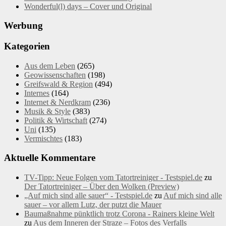
Wonderful(l) days – Cover und Original
Werbung
Kategorien
Aus dem Leben
(265)
Geowissenschaften
(198)
Greifswald & Region
(494)
Internes
(164)
Internet & Nerdkram
(236)
Musik & Style
(383)
Politik & Wirtschaft
(274)
Uni
(135)
Vermischtes
(183)
Aktuelle Kommentare
TV-Tipp: Neue Folgen vom Tatortreiniger - Testspiel.de
zu
Der Tatortreiniger – Über den Wolken (Preview)
„Auf mich sind alle sauer“ - Testspiel.de
zu
Auf mich sind alle
sauer – vor allem Lutz, der putzt die Mauer
Baumaßnahme pünktlich trotz Corona - Rainers kleine Welt
zu
Aus dem Inneren der Straze – Fotos des Verfalls