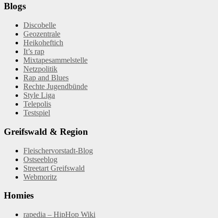
Blogs
Discobelle
Geozentrale
Heikoheftich
It’s rap
Mixtapesammelstelle
Netzpolitik
Rap and Blues
Rechte Jugendbünde
Style Liga
Telepolis
Testspiel
Greifswald & Region
Fleischervorstadt-Blog
Ostseeblog
Streetart Greifswald
Webmoritz
Homies
rapedia – HipHop Wiki