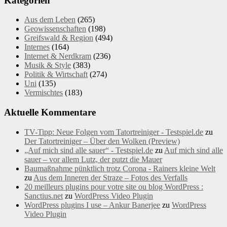
Kategorien
Aus dem Leben
(265)
Geowissenschaften
(198)
Greifswald & Region
(494)
Internes
(164)
Internet & Nerdkram
(236)
Musik & Style
(383)
Politik & Wirtschaft
(274)
Uni
(135)
Vermischtes
(183)
Aktuelle Kommentare
TV-Tipp: Neue Folgen vom Tatortreiniger - Testspiel.de
zu
Der Tatortreiniger – Über den Wolken (Preview)
„Auf mich sind alle sauer“ - Testspiel.de
zu
Auf mich sind alle
sauer – vor allem Lutz, der putzt die Mauer
Baumaßnahme pünktlich trotz Corona - Rainers kleine Welt
zu
Aus dem Inneren der Straze – Fotos des Verfalls
20 meilleurs plugins pour votre site ou blog WordPress :
Sanctius.net
zu
WordPress Video Plugin
WordPress plugins I use – Ankur Banerjee
zu
WordPress
Video Plugin