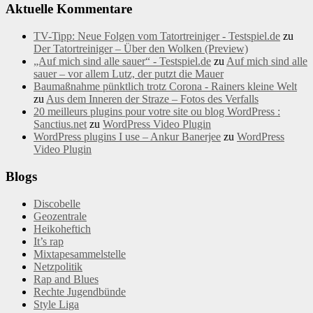
Aktuelle Kommentare
TV-Tipp: Neue Folgen vom Tatortreiniger - Testspiel.de
zu
Der Tatortreiniger – Über den Wolken (Preview)
„Auf mich sind alle sauer“ - Testspiel.de
zu
Auf mich sind alle
sauer – vor allem Lutz, der putzt die Mauer
Baumaßnahme pünktlich trotz Corona - Rainers kleine Welt
zu
Aus dem Inneren der Straze – Fotos des Verfalls
20 meilleurs plugins pour votre site ou blog WordPress :
Sanctius.net
zu
WordPress Video Plugin
WordPress plugins I use – Ankur Banerjee
zu
WordPress
Video Plugin
Blogs
Discobelle
Geozentrale
Heikoheftich
It’s rap
Mixtapesammelstelle
Netzpolitik
Rap and Blues
Rechte Jugendbünde
Style Liga