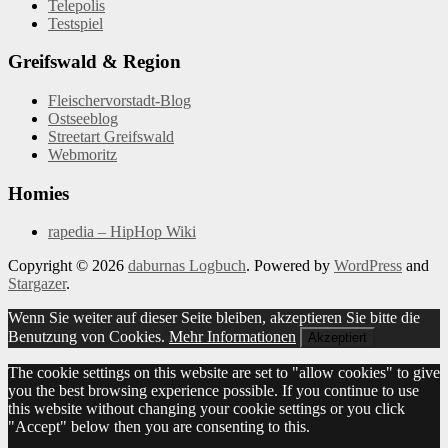
Telepolis
Testspiel
Greifswald & Region
Fleischervorstadt-Blog
Ostseeblog
Streetart Greifswald
Webmoritz
Homies
rapedia – HipHop Wiki
Copyright © 2026
daburnas Logbuch
. Powered by
WordPress
and
Stargazer
.
Wenn Sie weiter auf dieser Seite bleiben, akzeptieren Sie bitte die
Benutzung von Cookies.
Mehr Informationen
Akzeptiert
The cookie settings on this website are set to "allow cookies" to give
you the best browsing experience possible. If you continue to use
this website without changing your cookie settings or you click
"Accept" below then you are consenting to this.