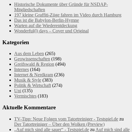
Historische Dokumente über Gründe für NSDAP-
Mitgliedschaften
197 kleine Graffiti-Züge fahren im Video durch Hamburg
Das ist die Babylon-Berlin-Hymne
Warten auf die Wiederentdeckung
Wonderful(l) days – Cover und Original
Kategorien
Aus dem Leben
(265)
Geowissenschaften
(198)
Greifswald & Region
(494)
Internes
(164)
Internet & Nerdkram
(236)
Musik & Style
(383)
Politik & Wirtschaft
(274)
Uni
(135)
Vermischtes
(183)
Aktuelle Kommentare
TV-Tipp: Neue Folgen vom Tatortreiniger - Testspiel.de
zu
Der Tatortreiniger – Über den Wolken (Preview)
„Auf mich sind alle sauer“ - Testspiel.de
zu
Auf mich sind alle