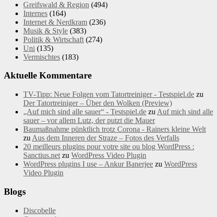
Greifswald & Region
(494)
Internes
(164)
Internet & Nerdkram
(236)
Musik & Style
(383)
Politik & Wirtschaft
(274)
Uni
(135)
Vermischtes
(183)
Aktuelle Kommentare
TV-Tipp: Neue Folgen vom Tatortreiniger - Testspiel.de
zu
Der Tatortreiniger – Über den Wolken (Preview)
„Auf mich sind alle sauer“ - Testspiel.de
zu
Auf mich sind alle
sauer – vor allem Lutz, der putzt die Mauer
Baumaßnahme pünktlich trotz Corona - Rainers kleine Welt
zu
Aus dem Inneren der Straze – Fotos des Verfalls
20 meilleurs plugins pour votre site ou blog WordPress :
Sanctius.net
zu
WordPress Video Plugin
WordPress plugins I use – Ankur Banerjee
zu
WordPress
Video Plugin
Blogs
Discobelle