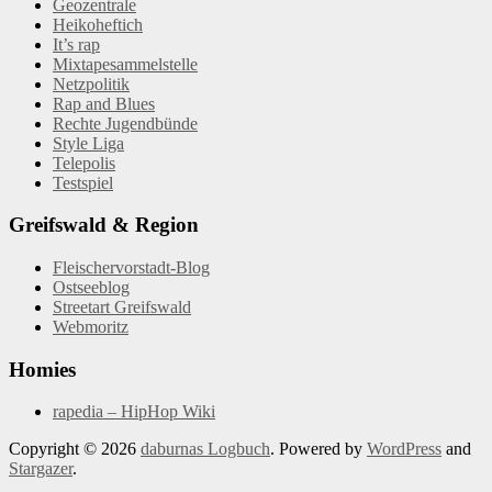
Geozentrale
Heikoheftich
It’s rap
Mixtapesammelstelle
Netzpolitik
Rap and Blues
Rechte Jugendbünde
Style Liga
Telepolis
Testspiel
Greifswald & Region
Fleischervorstadt-Blog
Ostseeblog
Streetart Greifswald
Webmoritz
Homies
rapedia – HipHop Wiki
Copyright © 2026
daburnas Logbuch
. Powered by
WordPress
and
Stargazer
.