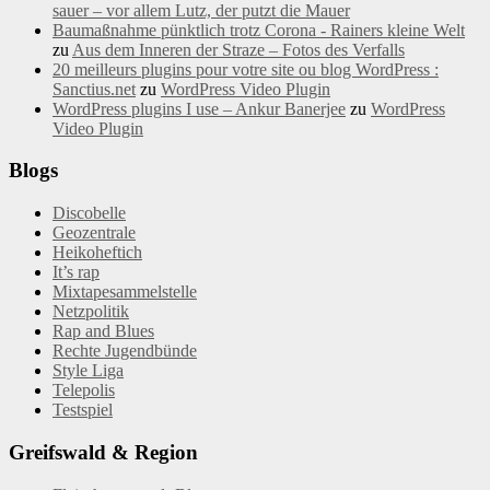
sauer – vor allem Lutz, der putzt die Mauer
Baumaßnahme pünktlich trotz Corona - Rainers kleine Welt
zu
Aus dem Inneren der Straze – Fotos des Verfalls
20 meilleurs plugins pour votre site ou blog WordPress :
Sanctius.net
zu
WordPress Video Plugin
WordPress plugins I use – Ankur Banerjee
zu
WordPress
Video Plugin
Blogs
Discobelle
Geozentrale
Heikoheftich
It’s rap
Mixtapesammelstelle
Netzpolitik
Rap and Blues
Rechte Jugendbünde
Style Liga
Telepolis
Testspiel
Greifswald & Region