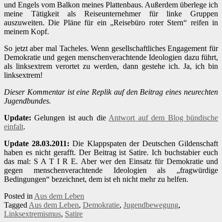
und Engels vom Balkon meines Plattenbaus. Außerdem überlege ich
meine Tätigkeit als Reiseunternehmer für linke Gruppen
auszuweiten. Die Pläne für ein „Reisebüro roter Stern“ reifen in
meinem Kopf.
So jetzt aber mal Tacheles. Wenn gesellschaftliches Engagement für
Demokratie und gegen menschenverachtende Ideologien dazu führt,
als linksextrem verortet zu werden, dann gestehe ich. Ja, ich bin
linksextrem!
Dieser Kommentar ist eine Replik auf den Beitrag eines neurechten
Jugendbundes.
Update:
Gelungen ist auch die
Antwort auf dem Blog bündische
einfalt
.
Update 28.03.2011:
Die Klappspaten der Deutschen Gildenschaft
haben es nicht gerafft. Der Beitrag ist Satire. Ich buchstabier euch
das mal: S A T I R E. Aber wer den Einsatz für Demokratie und
gegen menschenverachtende Ideologien als „fragwürdige
Bedingungen“ bezeichnet, dem ist eh nicht mehr zu helfen.
Posted in
Aus dem Leben
Tagged
Aus dem Leben
,
Demokratie
,
Jugendbewegung
,
Linksextremismus
,
Satire