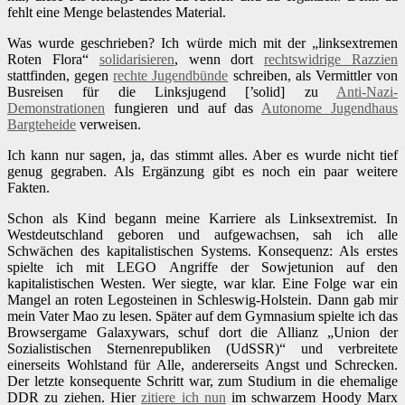
fehlt eine Menge belastendes Material.
Was wurde geschrieben? Ich würde mich mit der „linksextremen
Roten Flora“
solidarisieren
, wenn dort
rechtswidrige Razzien
stattfinden, gegen
rechte Jugendbünde
schreiben, als Vermittler von
Busreisen für die Linksjugend [’solid] zu
Anti-Nazi-
Demonstrationen
fungieren und auf das
Autonome Jugendhaus
Bargteheide
verweisen.
Ich kann nur sagen, ja, das stimmt alles. Aber es wurde nicht tief
genug gegraben. Als Ergänzung gibt es noch ein paar weitere
Fakten.
Schon als Kind begann meine Karriere als Linksextremist. In
Westdeutschland geboren und aufgewachsen, sah ich alle
Schwächen des kapitalistischen Systems. Konsequenz: Als erstes
spielte ich mit LEGO Angriffe der Sowjetunion auf den
kapitalistischen Westen. Wer siegte, war klar. Eine Folge war ein
Mangel an roten Legosteinen in Schleswig-Holstein. Dann gab mir
mein Vater Mao zu lesen. Später auf dem Gymnasium spielte ich das
Browsergame Galaxywars, schuf dort die Allianz „Union der
Sozialistischen Sternenrepubliken (UdSSR)“ und verbreitete
einerseits Wohlstand für Alle, andererseits Angst und Schrecken.
Der letzte konsequente Schritt war, zum Studium in die ehemalige
DDR zu ziehen. Hier
zitiere ich nun
im schwarzem Hoody Marx