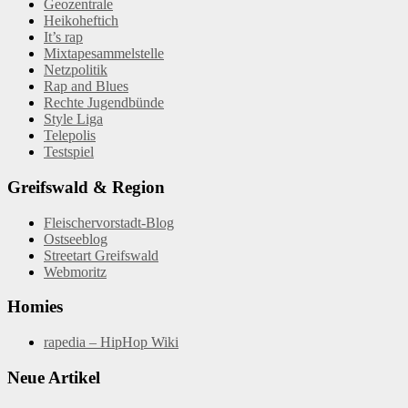
Geozentrale
Heikoheftich
It’s rap
Mixtapesammelstelle
Netzpolitik
Rap and Blues
Rechte Jugendbünde
Style Liga
Telepolis
Testspiel
Greifswald & Region
Fleischervorstadt-Blog
Ostseeblog
Streetart Greifswald
Webmoritz
Homies
rapedia – HipHop Wiki
Neue Artikel