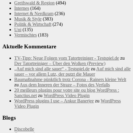
Greifswald & Region
(494)
Internes
(164)
Internet & Nerdkram
(236)
Musik & Style
(383)
Politik & Wirtschaft
(274)
Uni
(135)
Vermischtes
(183)
Aktuelle Kommentare
TV-Tipp: Neue Folgen vom Tatortreiniger - Testspiel.de
zu
Der Tatortreiniger – Über den Wolken (Preview)
„Auf mich sind alle sauer“ - Testspiel.de
zu
Auf mich sind alle
sauer – vor allem Lutz, der putzt die Mauer
Baumaßnahme pünktlich trotz Corona - Rainers kleine Welt
zu
Aus dem Inneren der Straze – Fotos des Verfalls
20 meilleurs plugins pour votre site ou blog WordPress :
Sanctius.net
zu
WordPress Video Plugin
WordPress plugins I use – Ankur Banerjee
zu
WordPress
Video Plugin
Blogs
Discobelle