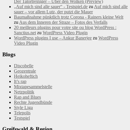
Der Tatortreiniger – Über den Wolken (Preview)
„Auf mich sind alle sauer“ - Testspiel.de
zu
Auf mich sind alle
sauer – vor allem Lutz, der putzt die Mauer
Baumaßnahme pünktlich trotz Corona - Rainers kleine Welt
zu
Aus dem Inneren der Straze – Fotos des Verfalls
20 meilleurs plugins pour votre site ou blog WordPress :
Sanctius.net
zu
WordPress Video Plugin
WordPress plugins I use – Ankur Banerjee
zu
WordPress
Video Plugin
Blogs
Discobelle
Geozentrale
Heikoheftich
It’s rap
Mixtapesammelstelle
Netzpolitik
Rap and Blues
Rechte Jugendbünde
Style Liga
Telepolis
Testspiel
Greifswald & Region