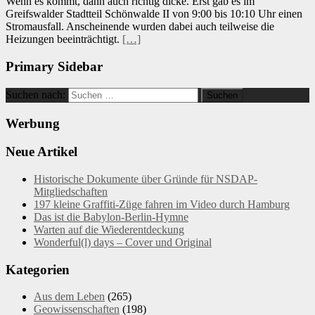
Wenn es kommt, dann auch richtig dicke. Erst gab es im
Greifswalder Stadtteil Schönwalde II von 9:00 bis 10:10 Uhr einen
Stromausfall. Anscheinende wurden dabei auch teilweise die
Heizungen beeinträchtigt.
[…]
Primary Sidebar
Suchen nach:
Werbung
Neue Artikel
Historische Dokumente über Gründe für NSDAP-
Mitgliedschaften
197 kleine Graffiti-Züge fahren im Video durch Hamburg
Das ist die Babylon-Berlin-Hymne
Warten auf die Wiederentdeckung
Wonderful(l) days – Cover und Original
Kategorien
Aus dem Leben
(265)
Geowissenschaften
(198)