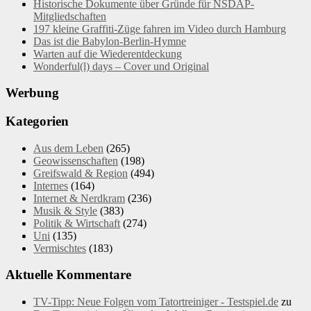
Historische Dokumente über Gründe für NSDAP-
Mitgliedschaften
197 kleine Graffiti-Züge fahren im Video durch Hamburg
Das ist die Babylon-Berlin-Hymne
Warten auf die Wiederentdeckung
Wonderful(l) days – Cover und Original
Werbung
Kategorien
Aus dem Leben
(265)
Geowissenschaften
(198)
Greifswald & Region
(494)
Internes
(164)
Internet & Nerdkram
(236)
Musik & Style
(383)
Politik & Wirtschaft
(274)
Uni
(135)
Vermischtes
(183)
Aktuelle Kommentare
TV-Tipp: Neue Folgen vom Tatortreiniger - Testspiel.de
zu