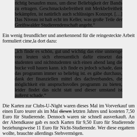
richtig besaufen muss, um diese Beliebigkeit der Bands
zu ertragen. Geschmacksbefreitheit mit Merkbefreitheit
bekämpfen, ist natürlich auch schlüssiges Konzept. […]
Das Niveau ist halt echt im Keller, was große Teile der
Greifswalder Studierendenschaft angeht.“
Ein wenig freundlicher und anerkennend für die reingesteckte Arbeit
formuliert cime,la dort dazu:
„ich finde es schön, gut und wichtig das eine unmenge
von leuten sich ehrenamtlich dafür einsetzt das
studenten und nichtstudenten sich einen abend lang die
hucke voll hauen kann. ich finde es jedoch schade, dass
das programm immer so beliebig ist. es gäbe durchaus,
dank der finanziellen mittel des dachverbandes, die
möglichkeit ein anspruchsvolles programm zu bieten,
leider findet das nicht statt und dieser umstand ist
äußerst schade.“
Die Karten zur Clubs-U-Night waren dieses Mal im Vorverkauf um
einen Euro teurer als im Mai
diesen
letzten Jahres und kosteten 7,50
Euro für Studierende. Dennoch waren sie schnell ausverkauft. An
der Abendkasse gab es noch Karten für 9,50 Euro für Studierende
beziehungsweise 11 Euro für Nicht-Studierende. Wer diese ergattern
wollte, brauchte allerdings Stehvermögen.