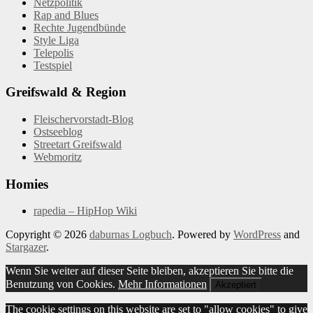
Netzpolitik
Rap and Blues
Rechte Jugendbünde
Style Liga
Telepolis
Testspiel
Greifswald & Region
Fleischervorstadt-Blog
Ostseeblog
Streetart Greifswald
Webmoritz
Homies
rapedia – HipHop Wiki
Copyright © 2026
daburnas Logbuch
. Powered by
WordPress
and
Stargazer
.
Wenn Sie weiter auf dieser Seite bleiben, akzeptieren Sie bitte die
Benutzung von Cookies.
Mehr Informationen
Akzeptiert
The cookie settings on this website are set to "allow cookies" to give