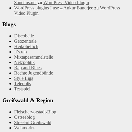
Sanctius.net
zu
WordPress Video Plugin
WordPress plugins I use – Ankur Banerjee
zu
WordPress
Video Plugin
Blogs
Discobelle
Geozentrale
Heikoheftich
It’s rap
Mixtapesammelstelle
Netzpolitik
Rap and Blues
Rechte Jugendbünde
Style Liga
Telepolis
Testspiel
Greifswald & Region
Fleischervorstadt-Blog
Ostseeblog
Streetart Greifswald
Webmoritz