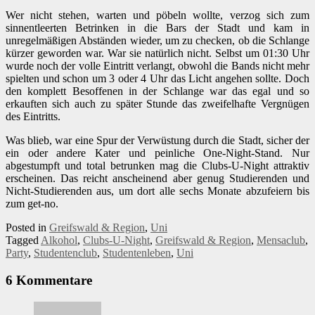
Wer nicht stehen, warten und pöbeln wollte, verzog sich zum
sinnentleerten Betrinken in die Bars der Stadt und kam in
unregelmäßigen Abständen wieder, um zu checken, ob die Schlange
kürzer geworden war. War sie natürlich nicht. Selbst um 01:30 Uhr
wurde noch der volle Eintritt verlangt, obwohl die Bands nicht mehr
spielten und schon um 3 oder 4 Uhr das Licht angehen sollte. Doch
den komplett Besoffenen in der Schlange war das egal und so
erkauften sich auch zu später Stunde das zweifelhafte Vergnügen
des Eintritts.
Was blieb, war eine Spur der Verwüstung durch die Stadt, sicher der
ein oder andere Kater und peinliche One-Night-Stand. Nur
abgestumpft und total betrunken mag die Clubs-U-Night attraktiv
erscheinen. Das reicht anscheinend aber genug Studierenden und
Nicht-Studierenden aus, um dort alle sechs Monate abzufeiern bis
zum get-no.
Posted in
Greifswald & Region
,
Uni
Tagged
Alkohol
,
Clubs-U-Night
,
Greifswald & Region
,
Mensaclub
,
Party
,
Studentenclub
,
Studentenleben
,
Uni
6 Kommentare