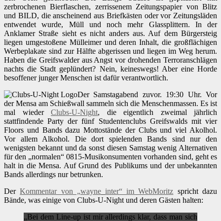
zerbrochenen Bierflaschen, zerrissenem Zeitungspapier von Blitz
und BILD, die anscheinend aus Briefkästen oder vor Zeitungsläden
entwendet wurde, Müll und noch mehr Glassplittern. In der
Anklamer Straße sieht es nicht anders aus. Auf dem Bürgersteig
liegen umgestoßene Mülleimer und deren Inhalt, die großflächigen
Werbeplakate sind zur Hälfte abgerissen und liegen im Weg herum.
Haben die Greifswalder aus Angst vor drohenden Terroranschlägen
nachts die Stadt geplündert? Nein, keineswegs! Aber eine Horde
besoffener junger Menschen ist dafür verantwortlich.
Der Samstagabend zuvor. 19:30 Uhr. Vor
der Mensa am Schießwall sammeln sich die Menschenmassen. Es ist
mal wieder
Clubs-U-Night
, die eigentlich zweimal jährlich
stattfindende Party der fünf Studentenclubs Greifswalds mit vier
Floors und Bands dazu Mottostände der Clubs und viel Akolhol.
Vor allem Alkohol. Die dort spielenden Bands sind nur den
wenigsten bekannt und da sonst diesen Samstag wenig Alternativen
für den „normalen“ 0815-Musikonsumenten vorhanden sind, geht es
halt in die Mensa. Auf Grund des Publikums und der unbekannten
Bands allerdings nur betrunken.
Der
Kommentar von „wayne_inter“ im WebMoritz
spricht dazu
Bände, was einige von Clubs-U-Night und deren Gästen halten:
„Bei dem Line-up ist mir allerdings klar, dass man sich