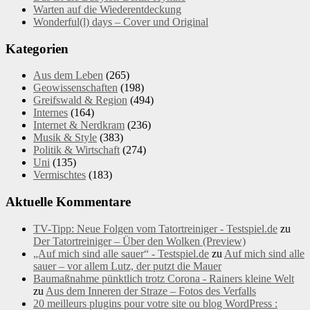
Warten auf die Wiederentdeckung
Wonderful(l) days – Cover und Original
Kategorien
Aus dem Leben
(265)
Geowissenschaften
(198)
Greifswald & Region
(494)
Internes
(164)
Internet & Nerdkram
(236)
Musik & Style
(383)
Politik & Wirtschaft
(274)
Uni
(135)
Vermischtes
(183)
Aktuelle Kommentare
TV-Tipp: Neue Folgen vom Tatortreiniger - Testspiel.de
zu
Der Tatortreiniger – Über den Wolken (Preview)
„Auf mich sind alle sauer“ - Testspiel.de
zu
Auf mich sind alle
sauer – vor allem Lutz, der putzt die Mauer
Baumaßnahme pünktlich trotz Corona - Rainers kleine Welt
zu
Aus dem Inneren der Straze – Fotos des Verfalls
20 meilleurs plugins pour votre site ou blog WordPress :