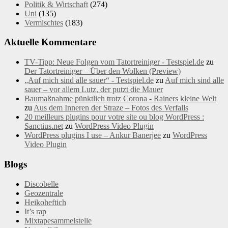
Politik & Wirtschaft
(274)
Uni
(135)
Vermischtes
(183)
Aktuelle Kommentare
TV-Tipp: Neue Folgen vom Tatortreiniger - Testspiel.de
zu
Der Tatortreiniger – Über den Wolken (Preview)
„Auf mich sind alle sauer“ - Testspiel.de
zu
Auf mich sind alle
sauer – vor allem Lutz, der putzt die Mauer
Baumaßnahme pünktlich trotz Corona - Rainers kleine Welt
zu
Aus dem Inneren der Straze – Fotos des Verfalls
20 meilleurs plugins pour votre site ou blog WordPress :
Sanctius.net
zu
WordPress Video Plugin
WordPress plugins I use – Ankur Banerjee
zu
WordPress
Video Plugin
Blogs
Discobelle
Geozentrale
Heikoheftich
It’s rap
Mixtapesammelstelle