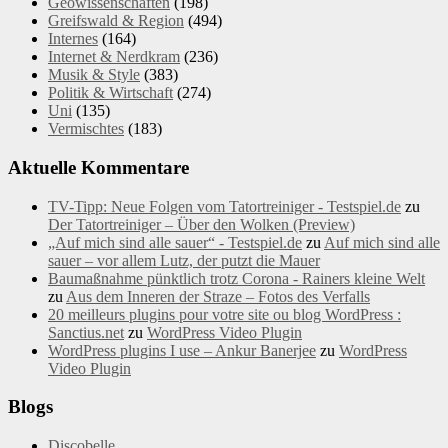
Geowissenschaften
(198)
Greifswald & Region
(494)
Internes
(164)
Internet & Nerdkram
(236)
Musik & Style
(383)
Politik & Wirtschaft
(274)
Uni
(135)
Vermischtes
(183)
Aktuelle Kommentare
TV-Tipp: Neue Folgen vom Tatortreiniger - Testspiel.de
zu
Der Tatortreiniger – Über den Wolken (Preview)
„Auf mich sind alle sauer“ - Testspiel.de
zu
Auf mich sind alle
sauer – vor allem Lutz, der putzt die Mauer
Baumaßnahme pünktlich trotz Corona - Rainers kleine Welt
zu
Aus dem Inneren der Straze – Fotos des Verfalls
20 meilleurs plugins pour votre site ou blog WordPress :
Sanctius.net
zu
WordPress Video Plugin
WordPress plugins I use – Ankur Banerjee
zu
WordPress
Video Plugin
Blogs
Discobelle