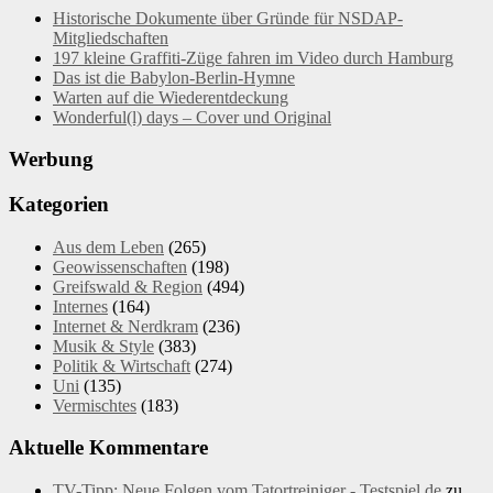
Historische Dokumente über Gründe für NSDAP-
Mitgliedschaften
197 kleine Graffiti-Züge fahren im Video durch Hamburg
Das ist die Babylon-Berlin-Hymne
Warten auf die Wiederentdeckung
Wonderful(l) days – Cover und Original
Werbung
Kategorien
Aus dem Leben
(265)
Geowissenschaften
(198)
Greifswald & Region
(494)
Internes
(164)
Internet & Nerdkram
(236)
Musik & Style
(383)
Politik & Wirtschaft
(274)
Uni
(135)
Vermischtes
(183)
Aktuelle Kommentare
TV-Tipp: Neue Folgen vom Tatortreiniger - Testspiel.de
zu