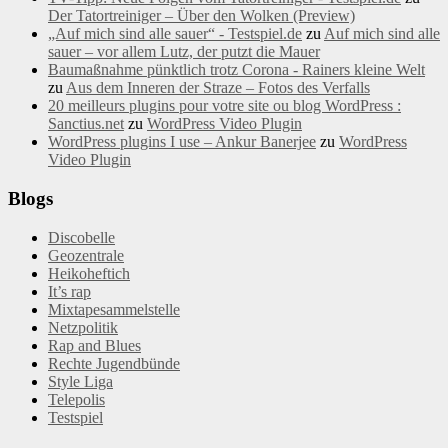
Der Tatortreiniger – Über den Wolken (Preview)
„Auf mich sind alle sauer“ - Testspiel.de
zu
Auf mich sind alle
sauer – vor allem Lutz, der putzt die Mauer
Baumaßnahme pünktlich trotz Corona - Rainers kleine Welt
zu
Aus dem Inneren der Straze – Fotos des Verfalls
20 meilleurs plugins pour votre site ou blog WordPress :
Sanctius.net
zu
WordPress Video Plugin
WordPress plugins I use – Ankur Banerjee
zu
WordPress
Video Plugin
Blogs
Discobelle
Geozentrale
Heikoheftich
It’s rap
Mixtapesammelstelle
Netzpolitik
Rap and Blues
Rechte Jugendbünde
Style Liga
Telepolis
Testspiel