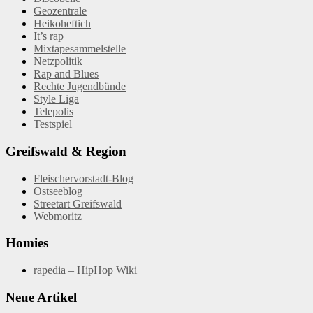
Geozentrale
Heikoheftich
It’s rap
Mixtapesammelstelle
Netzpolitik
Rap and Blues
Rechte Jugendbünde
Style Liga
Telepolis
Testspiel
Greifswald & Region
Fleischervorstadt-Blog
Ostseeblog
Streetart Greifswald
Webmoritz
Homies
rapedia – HipHop Wiki
Neue Artikel