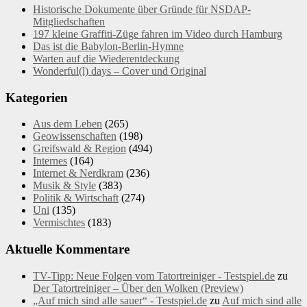
Historische Dokumente über Gründe für NSDAP-
Mitgliedschaften
197 kleine Graffiti-Züge fahren im Video durch Hamburg
Das ist die Babylon-Berlin-Hymne
Warten auf die Wiederentdeckung
Wonderful(l) days – Cover und Original
Kategorien
Aus dem Leben
(265)
Geowissenschaften
(198)
Greifswald & Region
(494)
Internes
(164)
Internet & Nerdkram
(236)
Musik & Style
(383)
Politik & Wirtschaft
(274)
Uni
(135)
Vermischtes
(183)
Aktuelle Kommentare
TV-Tipp: Neue Folgen vom Tatortreiniger - Testspiel.de
zu
Der Tatortreiniger – Über den Wolken (Preview)
„Auf mich sind alle sauer“ - Testspiel.de
zu
Auf mich sind alle