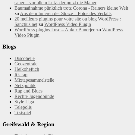
sauer – vor allem Lutz, der putzt die Mauer
Baumaßnahme pünktlich trotz Corona - Rainers kleine Welt
zu
Aus dem Inneren der Straze – Fotos des Verfalls
20 meilleurs plugins pour votre site ou blog WordPress :
Sanctius.net
zu
WordPress Video Plugin
WordPress plugins I use – Ankur Banerjee
zu
WordPress
Video Plugin
Blogs
Discobelle
Geozentrale
Heikoheftich
It’s rap
Mixtapesammelstelle
Netzpolitik
Rap and Blues
Rechte Jugendbünde
Style Liga
Telepolis
Testspiel
Greifswald & Region