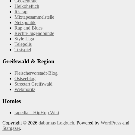
Geozentrale
Heikoheftich
It’s rap
Mixtapesammelstelle
Netzpolitik
Rap and Blues
Rechte Jugendbünde
Style Liga
Telepolis
Testspiel
Greifswald & Region
Fleischervorstadt-Blog
Ostseeblog
Streetart Greifswald
Webmoritz
Homies
rapedia – HipHop Wiki
Copyright © 2026
daburnas Logbuch
. Powered by
WordPress
and
Stargazer
.