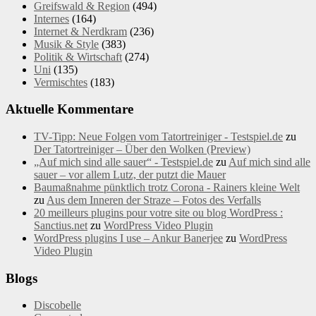
Greifswald & Region
(494)
Internes
(164)
Internet & Nerdkram
(236)
Musik & Style
(383)
Politik & Wirtschaft
(274)
Uni
(135)
Vermischtes
(183)
Aktuelle Kommentare
TV-Tipp: Neue Folgen vom Tatortreiniger - Testspiel.de
zu
Der Tatortreiniger – Über den Wolken (Preview)
„Auf mich sind alle sauer“ - Testspiel.de
zu
Auf mich sind alle
sauer – vor allem Lutz, der putzt die Mauer
Baumaßnahme pünktlich trotz Corona - Rainers kleine Welt
zu
Aus dem Inneren der Straze – Fotos des Verfalls
20 meilleurs plugins pour votre site ou blog WordPress :
Sanctius.net
zu
WordPress Video Plugin
WordPress plugins I use – Ankur Banerjee
zu
WordPress
Video Plugin
Blogs
Discobelle