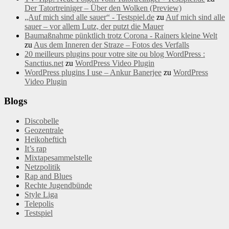
Der Tatortreiniger – Über den Wolken (Preview)
„Auf mich sind alle sauer“ - Testspiel.de
zu
Auf mich sind alle
sauer – vor allem Lutz, der putzt die Mauer
Baumaßnahme pünktlich trotz Corona - Rainers kleine Welt
zu
Aus dem Inneren der Straze – Fotos des Verfalls
20 meilleurs plugins pour votre site ou blog WordPress :
Sanctius.net
zu
WordPress Video Plugin
WordPress plugins I use – Ankur Banerjee
zu
WordPress
Video Plugin
Blogs
Discobelle
Geozentrale
Heikoheftich
It’s rap
Mixtapesammelstelle
Netzpolitik
Rap and Blues
Rechte Jugendbünde
Style Liga
Telepolis
Testspiel