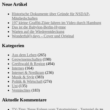
Neue Artikel
Historische Dokumente über Gründe für NSDAP-
Mitgliedschaften
197 kleine Graffiti-Züge fahren im Video durch Hamburg
Das ist die Babylon-Berlin-Hymne
Warten auf die Wiederentdeckung
Wonderful(l) days – Cover und Original
Kategorien
Aus dem Leben
(265)
Geowissenschaften
(198)
Greifswald & Region
(494)
Internes
(164)
Internet & Nerdkram
(236)
Musik & Style
(383)
Politik & Wirtschaft
(274)
Uni
(135)
Vermischtes
(183)
Aktuelle Kommentare
TV-Tipp: Neue Folgen vom Tatortreiniger - Testspiel.de
zu