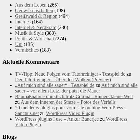
Aus dem Leben
(265)
Geowissenschaften
(198)
Greifswald & Region
(494)
Internes
(164)
Internet & Nerdkram
(236)
Musik & Style
(383)
Politik & Wirtschaft
(274)
Uni
(135)
Vermischtes
(183)
Aktuelle Kommentare
TV-Tipp: Neue Folgen vom Tatortreiniger - Testspiel.de
zu
Der Tatortreiniger – Über den Wolken (Preview)
„Auf mich sind alle sauer“ - Testspiel.de
zu
Auf mich sind alle
sauer – vor allem Lutz, der putzt die Mauer
Baumaßnahme pünktlich trotz Corona - Rainers kleine Welt
zu
Aus dem Inneren der Straze – Fotos des Verfalls
20 meilleurs plugins pour votre site ou blog WordPress :
Sanctius.net
zu
WordPress Video Plugin
WordPress plugins I use – Ankur Banerjee
zu
WordPress
Video Plugin
Blogs