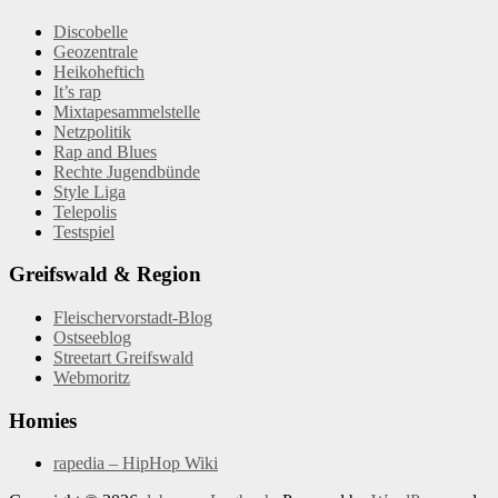
Discobelle
Geozentrale
Heikoheftich
It’s rap
Mixtapesammelstelle
Netzpolitik
Rap and Blues
Rechte Jugendbünde
Style Liga
Telepolis
Testspiel
Greifswald & Region
Fleischervorstadt-Blog
Ostseeblog
Streetart Greifswald
Webmoritz
Homies
rapedia – HipHop Wiki