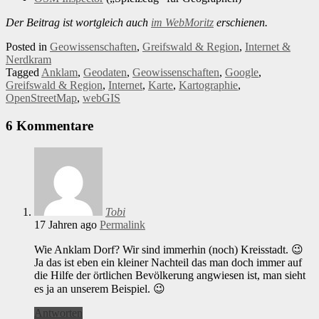
Der Beitrag ist wortgleich auch
im WebMoritz
erschienen.
Posted in
Geowissenschaften
,
Greifswald & Region
,
Internet &
Nerdkram
Tagged
Anklam
,
Geodaten
,
Geowissenschaften
,
Google
,
Greifswald & Region
,
Internet
,
Karte
,
Kartographie
,
OpenStreetMap
,
webGIS
6 Kommentare
Tobi
17 Jahren ago
Permalink
Wie Anklam Dorf? Wir sind immerhin (noch) Kreisstadt. 😉
Ja das ist eben ein kleiner Nachteil das man doch immer auf
die Hilfe der örtlichen Bevölkerung angwiesen ist, man sieht
es ja an unserem Beispiel. 😉
Antworten