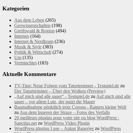
Kategorien
Aus dem Leben
(265)
Geowissenschaften
(198)
Greifswald & Region
(494)
Internes
(164)
Internet & Nerdkram
(236)
Musik & Style
(383)
Politik & Wirtschaft
(274)
Uni
(135)
Vermischtes
(183)
Aktuelle Kommentare
TV-Tipp: Neue Folgen vom Tatortreiniger - Testspiel.de
zu
Der Tatortreiniger – Über den Wolken (Preview)
„Auf mich sind alle sauer“ - Testspiel.de
zu
Auf mich sind alle
sauer – vor allem Lutz, der putzt die Mauer
Baumaßnahme pünktlich trotz Corona - Rainers kleine Welt
zu
Aus dem Inneren der Straze – Fotos des Verfalls
20 meilleurs plugins pour votre site ou blog WordPress :
Sanctius.net
zu
WordPress Video Plugin
WordPress plugins I use – Ankur Banerjee
zu
WordPress