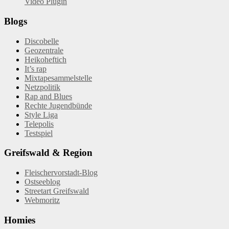
Video Plugin
Blogs
Discobelle
Geozentrale
Heikoheftich
It’s rap
Mixtapesammelstelle
Netzpolitik
Rap and Blues
Rechte Jugendbünde
Style Liga
Telepolis
Testspiel
Greifswald & Region
Fleischervorstadt-Blog
Ostseeblog
Streetart Greifswald
Webmoritz
Homies