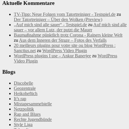
Aktuelle Kommentare
TV-Tipp: Neue Folgen vom Tatortreiniger - Testspiel.de
zu
Der Tatortreiniger – Über den Wolken (Preview)
„Auf mich sind alle sauer“ - Testspiel.de
zu
Auf mich sind alle
sauer – vor allem Lutz, der putzt die Mauer
Baumaßnahme pünktlich trotz Corona - Rainers kleine Welt
zu
Aus dem Inneren der Straze – Fotos des Verfalls
20 meilleurs plugins pour votre site ou blog WordPress :
Sanctius.net
zu
WordPress Video Plugin
WordPress plugins I use – Ankur Banerjee
zu
WordPress
Video Plugin
Blogs
Discobelle
Geozentrale
Heikoheftich
It’s rap
Mixtapesammelstelle
Netzpolitik
Rap and Blues
Rechte Jugendbünde
Style Liga