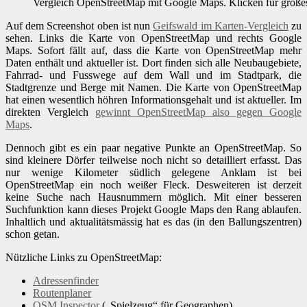
Vergleich OpenStreetMap mit Google Maps. Klicken für große
Auf dem Screenshot oben ist nun
Geifswald im Karten-Vergleich
zu
sehen. Links die Karte von OpenStreetMap und rechts Google
Maps. Sofort fällt auf, dass die Karte von OpenStreetMap mehr
Daten enthält und aktueller ist. Dort finden sich alle Neubaugebiete,
Fahrrad- und Fusswege auf dem Wall und im Stadtpark, die
Stadtgrenze und Berge mit Namen. Die Karte von OpenStreetMap
hat einen wesentlich höhren Informationsgehalt und ist aktueller. Im
direkten Vergleich
gewinnt OpenStreetMap also gegen Google
Maps
.
Dennoch gibt es ein paar negative Punkte an OpenStreetMap. So
sind kleinere Dörfer teilweise noch nicht so detailliert erfasst. Das
nur wenige Kilometer südlich gelegene Anklam ist bei
OpenStreetMap ein noch weißer Fleck. Desweiteren ist derzeit
keine Suche nach Hausnummern möglich. Mit einer besseren
Suchfunktion kann dieses Projekt Google Maps den Rang ablaufen.
Inhaltlich und aktualitätsmässig hat es das (in den Ballungszentren)
schon getan.
Nützliche Links zu OpenStreetMap:
Adressenfinder
Routenplaner
OSM Inspector
(„Spielzeug“ für Geographen)