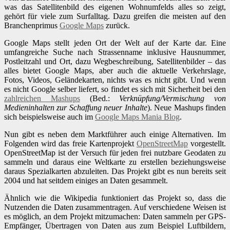
was das Satellitenbild des eigenen Wohnumfelds alles so zeigt,
gehört für viele zum Surfalltag. Dazu greifen die meisten auf den
Branchenprimus
Google Maps
zurück.
Google Maps stellt jeden Ort der Welt auf der Karte dar. Eine
umfangreiche Suche nach Strassenname inklusive Hausnummer,
Postleitzahl und Ort, dazu Wegbeschreibung, Satellitenbilder – das
alles bietet Google Maps, aber auch die aktuelle Verkehrslage,
Fotos, Videos, Geländekarten, nichts was es nicht gibt. Und wenn
es nicht Google selber liefert, so findet es sich mit Sicherheit bei den
zahlreichen Mashups
(Bed.:
Verknüpfung/Vermischung von
Medieninhalten zur Schaffung neuer Inhalte
). Neue Mashups finden
sich beispielsweise auch im
Google Maps Mania Blog
.
Nun gibt es neben dem Marktführer auch einige Alternativen. Im
Folgenden wird das freie Kartenprojekt
OpenStreetMap
vorgestellt.
OpenStreetMap ist der Versuch für jeden frei nutzbare Geodaten zu
sammeln und daraus eine Weltkarte zu erstellen beziehungsweise
daraus Spezialkarten abzuleiten. Das Projekt gibt es nun bereits seit
2004 und hat seitdem einiges an Daten gesammelt.
Ähnlich wie die Wikipedia funktioniert das Projekt so, dass die
Nutzenden die Daten zusammentragen. Auf verschiedene Weisen ist
es möglich, an dem Projekt mitzumachen: Daten sammeln per GPS-
Empfänger, Übertragen von Daten aus zum Beispiel Luftbildern,