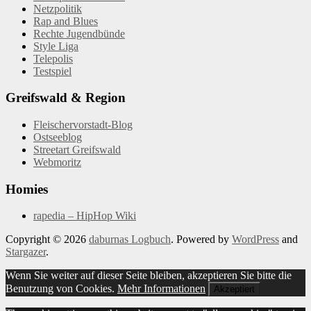
Netzpolitik
Rap and Blues
Rechte Jugendbünde
Style Liga
Telepolis
Testspiel
Greifswald & Region
Fleischervorstadt-Blog
Ostseeblog
Streetart Greifswald
Webmoritz
Homies
rapedia – HipHop Wiki
Copyright © 2026
daburnas Logbuch
. Powered by
WordPress
and
Stargazer
.
Wenn Sie weiter auf dieser Seite bleiben, akzeptieren Sie bitte die
Benutzung von Cookies.
Mehr Informationen
Akzeptiert