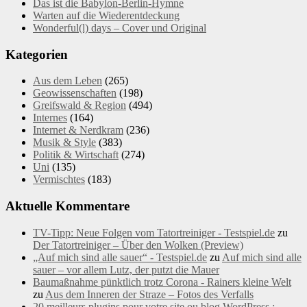
Das ist die Babylon-Berlin-Hymne
Warten auf die Wiederentdeckung
Wonderful(l) days – Cover und Original
Kategorien
Aus dem Leben
(265)
Geowissenschaften
(198)
Greifswald & Region
(494)
Internes
(164)
Internet & Nerdkram
(236)
Musik & Style
(383)
Politik & Wirtschaft
(274)
Uni
(135)
Vermischtes
(183)
Aktuelle Kommentare
TV-Tipp: Neue Folgen vom Tatortreiniger - Testspiel.de
zu
Der Tatortreiniger – Über den Wolken (Preview)
„Auf mich sind alle sauer“ - Testspiel.de
zu
Auf mich sind alle
sauer – vor allem Lutz, der putzt die Mauer
Baumaßnahme pünktlich trotz Corona - Rainers kleine Welt
zu
Aus dem Inneren der Straze – Fotos des Verfalls
20 meilleurs plugins pour votre site ou blog WordPress :