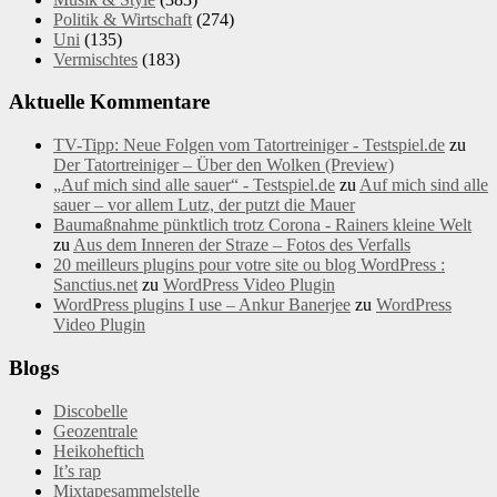
Politik & Wirtschaft
(274)
Uni
(135)
Vermischtes
(183)
Aktuelle Kommentare
TV-Tipp: Neue Folgen vom Tatortreiniger - Testspiel.de
zu
Der Tatortreiniger – Über den Wolken (Preview)
„Auf mich sind alle sauer“ - Testspiel.de
zu
Auf mich sind alle
sauer – vor allem Lutz, der putzt die Mauer
Baumaßnahme pünktlich trotz Corona - Rainers kleine Welt
zu
Aus dem Inneren der Straze – Fotos des Verfalls
20 meilleurs plugins pour votre site ou blog WordPress :
Sanctius.net
zu
WordPress Video Plugin
WordPress plugins I use – Ankur Banerjee
zu
WordPress
Video Plugin
Blogs
Discobelle
Geozentrale
Heikoheftich
It’s rap
Mixtapesammelstelle