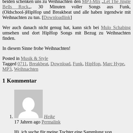
beiden schenken uns zu Weihnachten den
MP3-Mix
„
Let The Jingle
Bells Rock
„. 30 Minuten voller Songs aus Funk,
(Oldschool-)HipHop und Breakbeat und alle haben irgendwie mit
Weihnachten zu tun. [
Downloadlink
]
Wer auch danach nicht genug hat, kann sich bei
Mulo Schabing
umsehen und dort HipHop Songs mit Bezug zu Weihnachten
finden.
In diesem Sinne frohe Weihnachten!
Posted in
Musik & Style
Tagged
0711
,
Breakbeat
,
Download
,
Funk
,
HipHop
,
Marc Hype
,
MP3
,
Weihnachten
1 Kommentar
Heike
17 Jahren ago
Permalink
Hi, ich suche für meine Tochter eine Sammlung von