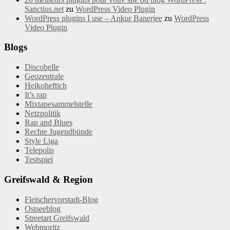
Sanctius.net
zu
WordPress Video Plugin
WordPress plugins I use – Ankur Banerjee
zu
WordPress
Video Plugin
Blogs
Discobelle
Geozentrale
Heikoheftich
It’s rap
Mixtapesammelstelle
Netzpolitik
Rap and Blues
Rechte Jugendbünde
Style Liga
Telepolis
Testspiel
Greifswald & Region
Fleischervorstadt-Blog
Ostseeblog
Streetart Greifswald
Webmoritz