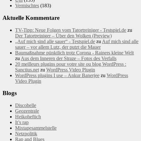
Vermischtes
(183)
Aktuelle Kommentare
TV-Tipp: Neue Folgen vom Tatortreiniger - Testspiel.de
zu
Der Tatortreiniger – Über den Wolken (Preview)
„Auf mich sind alle sauer“ - Testspiel.de
zu
Auf mich sind alle
sauer – vor allem Lutz, der putzt die Mauer
Baumaßnahme pünktlich trotz Corona - Rainers kleine Welt
zu
Aus dem Inneren der Straze – Fotos des Verfalls
20 meilleurs plugins pour votre site ou blog WordPress :
Sanctius.net
zu
WordPress Video Plugin
WordPress plugins I use – Ankur Banerjee
zu
WordPress
Video Plugin
Blogs
Discobelle
Geozentrale
Heikoheftich
It’s rap
Mixtapesammelstelle
Netzpolitik
Rap and Blues