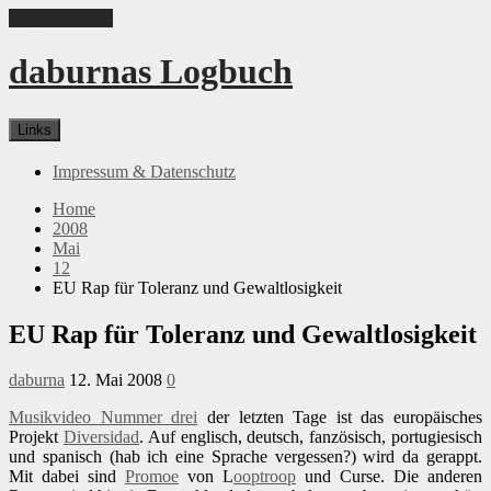
Skip to content
daburnas Logbuch
Links
Impressum & Datenschutz
Home
2008
Mai
12
EU Rap für Toleranz und Gewaltlosigkeit
EU Rap für Toleranz und Gewaltlosigkeit
daburna
12. Mai 2008
0
Musikvideo Nummer drei
der letzten Tage ist das europäisches
Projekt
Diversidad
. Auf englisch, deutsch, fanzösisch, portugiesisch
und spanisch (hab ich eine Sprache vergessen?) wird da gerappt.
Mit dabei sind
Promoe
von L
ooptroop
und Curse. Die anderen