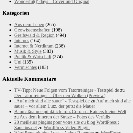
Wonderful(l) days – Cover und Original
Kategorien
Aus dem Leben
(265)
Geowissenschaften
(198)
Greifswald & Region
(494)
Internes
(164)
Internet & Nerdkram
(236)
Musik & Style
(383)
Politik & Wirtschaft
(274)
Uni
(135)
Vermischtes
(183)
Aktuelle Kommentare
TV-Tipp: Neue Folgen vom Tatortreiniger - Testspiel.de
zu
Der Tatortreiniger – Über den Wolken (Preview)
„Auf mich sind alle sauer“ - Testspiel.de
zu
Auf mich sind alle
sauer – vor allem Lutz, der putzt die Mauer
Baumaßnahme pünktlich trotz Corona - Rainers kleine Welt
zu
Aus dem Inneren der Straze – Fotos des Verfalls
20 meilleurs plugins pour votre site ou blog WordPress :
Sanctius.net
zu
WordPress Video Plugin
WordPress plugins I use – Ankur Banerjee
zu
WordPress