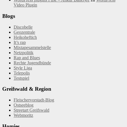
Video Plugin
Blogs
Discobelle
Geozentrale
Heikoheftich
It’s rap
Mixtapesammelstelle
Netzpolitik
Rap and Blues
Rechte Jugendbünde
Style Liga
Telepolis
Testspiel
Greifswald & Region
Fleischervorstadt-Blog
Ostseeblog
Streetart Greifswald
Webmoritz
Homies