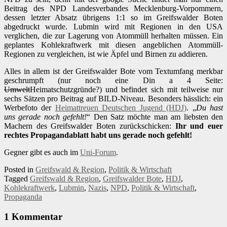
Beitrag des NPD Landesverbandes Mecklenburg-Vorpommern,
dessen letzter Absatz übrigens 1:1 so im Greifswalder Boten
abgedruckt wurde. Lubmin wird mit Regionen in den USA
verglichen, die zur Lagerung von Atommüll herhalten müssen. Ein
geplantes Kohlekraftwerk mit diesen angeblichen Atommüll-
Regionen zu vergleichen, ist wie Äpfel und Birnen zu addieren.
Alles in allem ist der Greifswalder Bote vom Textumfang merkbar
geschrumpft (nur noch eine Din a 4 Seite:
Umwelt
Heimatschutzgründe?) und befindet sich mit teilweise nur
sechs Sätzen pro Beitrag auf BILD-Niveau. Besonders hässlich: ein
Werbefoto der
Heimattreuen Deutschen Jugend (HDJ)
. „
Du hast
uns gerade noch gefehlt!
“ Den Satz möchte man am liebsten den
Machern des Greifswalder Boten zurückschicken:
Ihr und euer
rechtes Propagandablatt habt uns gerade noch gefehlt!
Gegner gibt es auch im
Uni-Forum
.
Posted in
Greifswald & Region
,
Politik & Wirtschaft
Tagged
Greifswald & Region
,
Greifswalder Bote
,
HDJ
,
Kohlekraftwerk
,
Lubmin
,
Nazis
,
NPD
,
Politik & Wirtschaft
,
Propaganda
1 Kommentar