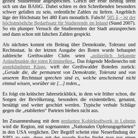
gezielt Studierende angesprochen. Gleich der erste Beitrag dreht
sich um das BAföG. Dabei schien es den Schreibenden besonders
schwer gefallen zu sein, ordentliche Zahlen zu liefern. Angeblich
läge der Höchstsatz bei 480 Euro monatlich. Falsch!
585 â‚¬ ist der
höchstmögliche Bedarfssatz für Studierende im Inland
(Stand 2007).
So ein plumper Versuch die Studierenden der Stadt anzusprechen
und dann schon mit falschen Zahlen gespickt.
Als nächstes kommt ein Beitrag über Demokratie, Toleranz und
Rechtsstaat. In der letzten Ausgabe des Boten wurde behauptet
zahlreiche Greifswalder Clubs seien „
polizeilich bekannte
Anlaufpunkte der roten Kriminellen
„. Das folgende Medienecho mit
angekündigter Klage
, wirft der Greifswalder Boteden zurück:
„
Gerade die, die permanent von Demokratie, Toleranz und von
unserem Rechtstaat sprechen sind es, welche anscheinend nicht
einmal wissen, worüber sie […] reden.
„
Es folgt ein kritischer Jahresrückblick, in dem wie früher schon, die
Sorgen der Bevölkerung, besonders die existentiellen, genannt,
bestätigt und weiter geschürt werden. Typische verbale Schläge
gegen die „etablierten“ Parteien bleiben nicht aus.
Im Zusammenhang mit dem
geplanten Kohlekraftwerk in Lubmin
wird die Region, mit sogenannten „Nationalen Opferungsgebieten“
in den USA verglichen. Der Begriff scheint eine Neuerfindung der
NPD zu sein, denn mit der google Suche findet man nur einen