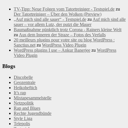
TV-Tipp: Neue Folgen vom Tatortreiniger - Testspiel.de
zu
Der Tatortreiniger – Über den Wolken (Preview)
„Auf mich sind alle sauer“ - Testspiel.de
zu
Auf mich sind alle
sauer – vor allem Lutz, der putzt die Mauer
Baumaßnahme pünktlich trotz Corona - Rainers kleine Welt
zu
Aus dem Inneren der Straze – Fotos des Verfalls
20 meilleurs plugins pour votre site ou blog WordPress :
Sanctius.net
zu
WordPress Video Plugin
WordPress plugins I use – Ankur Banerjee
zu
WordPress
Video Plugin
Blogs
Discobelle
Geozentrale
Heikoheftich
It’s rap
Mixtapesammelstelle
Netzpolitik
Rap and Blues
Rechte Jugendbünde
Style Liga
Telepolis