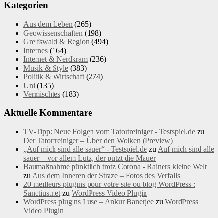
Kategorien
Aus dem Leben
(265)
Geowissenschaften
(198)
Greifswald & Region
(494)
Internes
(164)
Internet & Nerdkram
(236)
Musik & Style
(383)
Politik & Wirtschaft
(274)
Uni
(135)
Vermischtes
(183)
Aktuelle Kommentare
TV-Tipp: Neue Folgen vom Tatortreiniger - Testspiel.de
zu
Der Tatortreiniger – Über den Wolken (Preview)
„Auf mich sind alle sauer“ - Testspiel.de
zu
Auf mich sind alle
sauer – vor allem Lutz, der putzt die Mauer
Baumaßnahme pünktlich trotz Corona - Rainers kleine Welt
zu
Aus dem Inneren der Straze – Fotos des Verfalls
20 meilleurs plugins pour votre site ou blog WordPress :
Sanctius.net
zu
WordPress Video Plugin
WordPress plugins I use – Ankur Banerjee
zu
WordPress
Video Plugin