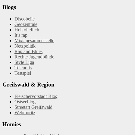
Blogs
Discobelle
Geozentrale
Heikoheftich
It’s rap
Mixtapesammelstelle
Netzpolitik
Rap and Blues
Rechte Jugendbünde
Style Liga
Telepolis
Testspiel
Greifswald & Region
Fleischervorstadt-Blog
Ostseeblog
Streetart Greifswald
Webmoritz
Homies